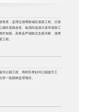
级资质，监理过淄博新城区道路工程、沂源
心城区道路改造、临淄区临淄大道等道路工
维护加固、高青县芦湖路北支新河桥、淄博
梁工程。
骇河公园工程、周村区孝妇河公园提升工
化等一批园林监理项目。