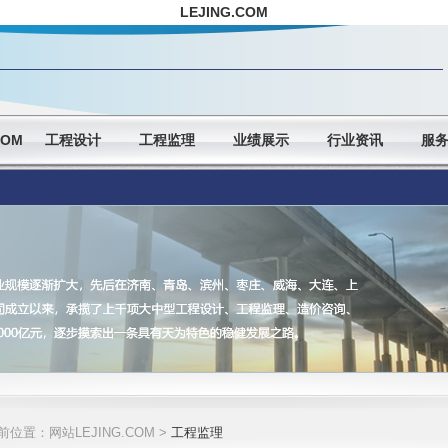
LEJING.COM
COM
工程设计
工程监理
业绩展示
行业资讯
服
前位置：网站LEJING.COM >
工程监理