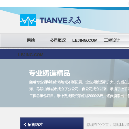
网站
公司概况
LEJING.COM
工程设计
LEJING.COM
招贤纳才
您现在的位置：网站LEJIN