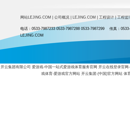
网站LEJING.COM
|
公司概况
|
LEJING.COM
|
工程设计
|
工程监
电话：0533-7987233 0533-7987288 0533-7987299 传
LEJING.COM
开云集团有限公司
爱游戏-中国一站式爱游戏体育服务官网
开云在线登录官网
戏体育-爱游戏官方网站
开云集团·(中国)官方网站
体