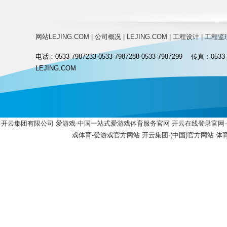
网站LEJING.COM
|
公司概况
|
LEJING.COM
|
工程设计
|
工程监
电话：0533-7987233 0533-7987288 0533-7987299 传
LEJING.COM
开云集团有限公司
爱游戏-中国一站式爱游戏体育服务官网
开云在线登录官网
戏体育-爱游戏官方网站
开云集团·(中国)官方网站
体