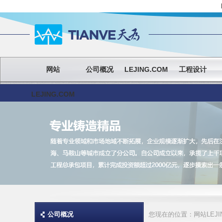
网站
公司概况
LEJING.COM
工程设计
LEJING.COM
公司概况
您现在的位置：网站LEJIN