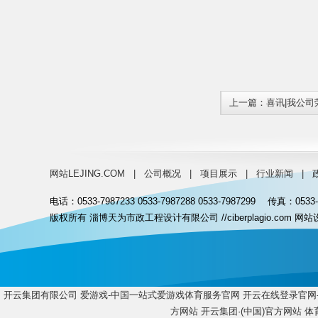
上一篇：
喜讯|我公司
基地揭牌仪式顺利举行
网站LEJING.COM | 公司概况 | 项目展示 | 行业新闻 |
电话：0533-7987233 0533-7987288 0533-7987299 传
版权所有 淄博天为市政工程设计有限公司 //ciberplagio.com
开云集团有限公司
爱游戏-中国一站式爱游戏体育服务官网
开云在线登录官网
方网站
开云集团·(中国)官方网站
体