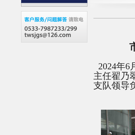
2024年
主任翟乃
支队领导