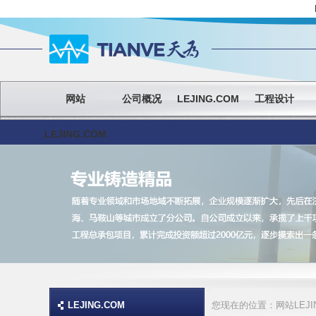
网站
公司概况
LEJING.COM
工程设计
LEJING.COM
LEJING.COM
您现在的位置：网站LEJIN