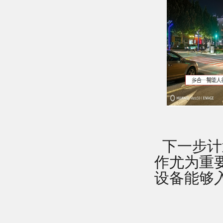
下一步计
作尤为重
设备能够